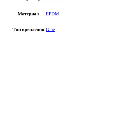
Материал
EPDM
Тип крепления
Glue
Совместимость
Tranter/SWEP
Добавить в избранное
Быстрый просмотр