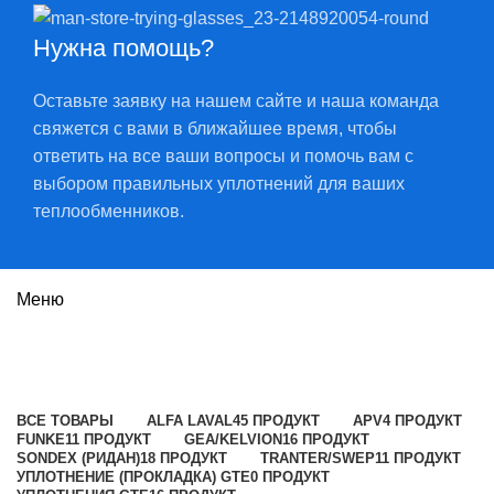
Нужна помощь?
Оставьте заявку на нашем сайте и наша команда
свяжется с вами в ближайшее время, чтобы
ответить на все ваши вопросы и помочь вам с
выбором правильных уплотнений для ваших
теплообменников.
Меню
Alfa Laval
Категории
ВСЕ
ТОВАРЫ
ALFA LAVAL
45 ПРОДУКТ
APV
4 ПРОДУКТ
FUNKE
11 ПРОДУКТ
GEA/KELVION
16 ПРОДУКТ
SONDEX (РИДАН)
18 ПРОДУКТ
TRANTER/SWEP
11 ПРОДУКТ
УПЛОТНЕНИЕ (ПРОКЛАДКА) GTE
0 ПРОДУКТ