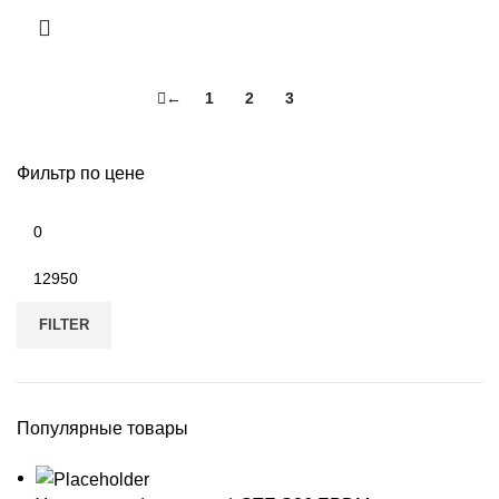
←
1
2
3
4
Фильтр по цене
Min
price
Max
price
FILTER
Популярные товары