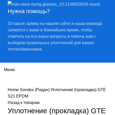
Нужна помощь?
Оставьте заявку на нашем сайте и наша команда
свяжется с вами в ближайшее время, чтобы
ответить на все ваши вопросы и помочь вам с
выбором правильных уплотнений для ваших
теплообменников.
Меню
Нажмите, чтобы увеличить
Home
Sondex (Ридан)
Уплотнение (прокладка) GTE
S21 EPDM
Назад к товарам
Уплотнение (прокладка) GTE