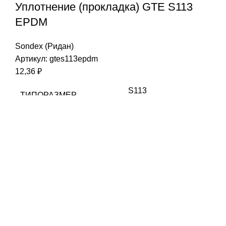
Уплотнение (прокладка) GTE S113
EPDM
Sondex (Ридан)
Артикул:
gtes113epdm
12,36
₽
S113
ТИПОРАЗМЕР
EPDM
МАТЕРИАЛ
Sonderlock
ТИП КРЕПЛЕНИЯ
Sondex (Ридан)
СОВМЕСТИМОСТЬ