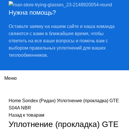
Нужна помощь?
Оставьте заявку на нашем сайте и наша команда
свяжется с вами в ближайшее время, чтобы
ответить на все ваши вопросы и помочь вам с
выбором правильных уплотнений для ваших
теплообменников.
Меню
Нажмите, чтобы увеличить
Home
Sondex (Ридан)
Уплотнение (прокладка) GTE
S04A NBR
Назад к товарам
Уплотнение (прокладка) GTE