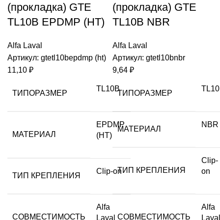
(прокладка) GTE
(прокладка) GTE
TL10B EPDMP (HT)
TL10B NBR
Alfa Laval
Alfa Laval
Артикул:
gtetl10bepdmp (ht)
Артикул:
gtetl10bnbr
11,10
₽
9,64
₽
TL10B
TL1
ТИПОРАЗМЕР
ТИПОРАЗМЕР
EPDMP
NBR
МАТЕРИАЛ
МАТЕРИАЛ
(HT)
Clip-
ТИП КРЕПЛЕНИЯ
Clip-on
on
ТИП КРЕПЛЕНИЯ
Alfa
Alfa
СОВМЕСТИМОСТЬ
СОВМЕСТИМОСТЬ
Laval
Lava