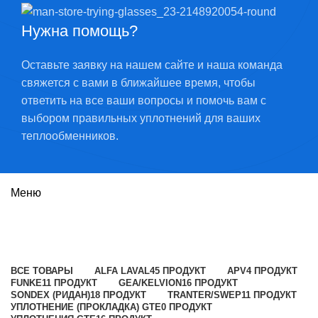
Нужна помощь?
Оставьте заявку на нашем сайте и наша команда
свяжется с вами в ближайшее время, чтобы
ответить на все ваши вопросы и помочь вам с
выбором правильных уплотнений для ваших
теплообменников.
Меню
Clip-on
Категории
ВСЕ
ТОВАРЫ
ALFA LAVAL
45 ПРОДУКТ
APV
4 ПРОДУКТ
FUNKE
11 ПРОДУКТ
GEA/KELVION
16 ПРОДУКТ
SONDEX (РИДАН)
18 ПРОДУКТ
TRANTER/SWEP
11 ПРОДУКТ
УПЛОТНЕНИЕ (ПРОКЛАДКА) GTE
0 ПРОДУКТ