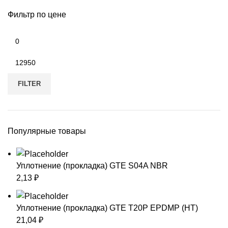
Фильтр по цене
Min
price
Max
price
FILTER
Популярные товары
Уплотнение (прокладка) GTE S04A NBR
2,13
₽
Уплотнение (прокладка) GTE T20P EPDMP (HT)
21,04
₽