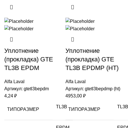
Уплотнение
Уплотнение
(прокладка) GTE
(прокладка) GTE
TL3B EPDM
TL3B EPDMP (HT)
Alfa Laval
Alfa Laval
Артикул:
gtetl3bepdm
Артикул:
gtetl3bepdmp (ht)
4,24
₽
4953,00
₽
TL3B
TL3
ТИПОРАЗМЕР
ТИПОРАЗМЕР
EPDM
EPD