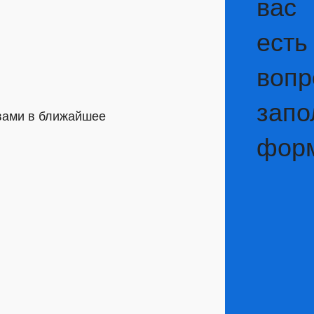
вас
есть
вопр
запо
 вами в ближайшее
фор