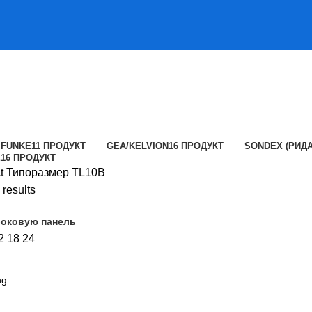
FUNKE
11 ПРОДУКТ
GEA/KELVION
16 ПРОДУКТ
SONDEX (РИДА
E
16 ПРОДУКТ
ct Типоразмер
TL10B
 results
боковую панель
2
18
24