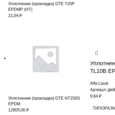
Уплотнение (прокладка) GTE T20P
EPDMP (HT)
21,04
₽
Уплотнен
TL10B E
Alfa Laval
Артикул:
gte
9,64
₽
Уплотнение (прокладка) GTE NT250S
EPDM
ТИПОРАЗ
12805,00
₽