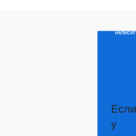
НАПИСАТ
Есл
у