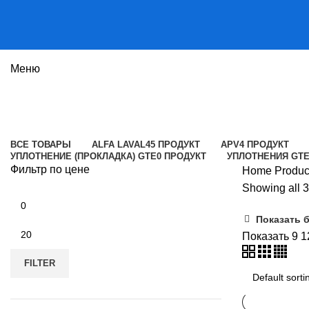
Меню
TL10B
Категории
ВСЕ
ТОВАРЫ
ALFA LAVAL
45 ПРОДУКТ
APV
4 ПРОДУКТ
УПЛОТНЕНИЕ (ПРОКЛАДКА) GTE
0 ПРОДУКТ
УПЛОТНЕНИЯ GT
Фильтр по цене
Home
Produ
Showing all 3
Min
price
Показать 
Max
Показать
9
1
price
FILTER