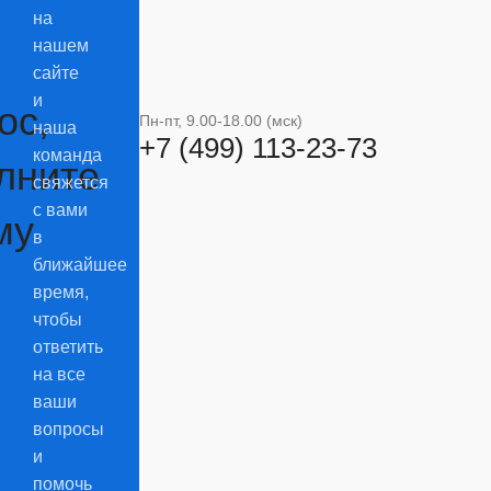
на
нашем
сайте
и
ос,
Пн-пт, 9.00-18.00 (мск)
наша
+7 (499) 113-23-73
команда
лните
свяжется
с вами
му
в
ближайшее
время,
чтобы
ответить
на все
ваши
вопросы
и
помочь