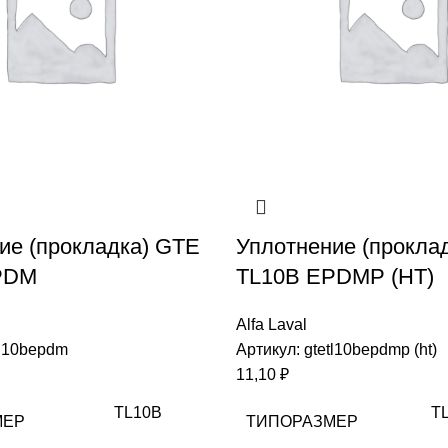
ие (прокладка) GTE
Уплотнение (прокла
PDM
TL10B EPDMP (HT)
Alfa Laval
tl10bepdm
Артикул:
gtetl10bepdmp (ht)
11,10
₽
TL10B
T
МЕР
ТИПОРАЗМЕР