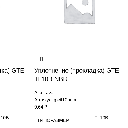
дка) GTE
Уплотнение (прокладка) GTE
TL10B NBR
Alfa Laval
Артикул:
gtetl10bnbr
9,64
₽
L10B
TL10B
ТИПОРАЗМЕР