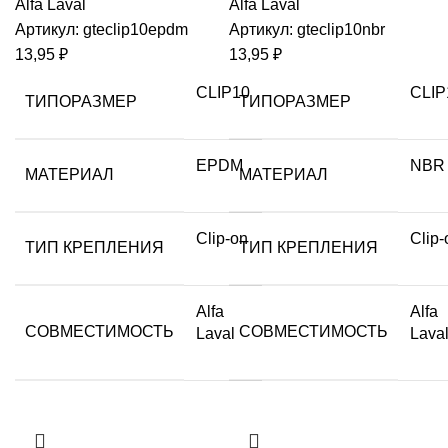
Alfa Laval
Alfa Laval
Артикул:
gteclip10epdm
Артикул:
gteclip10nbr
13,95
₽
13,95
₽
CLIP10
CLIP
ТИПОРАЗМЕР
ТИПОРАЗМЕР
EPDM
NBR
МАТЕРИАЛ
МАТЕРИАЛ
Clip-on
Clip-
ТИП КРЕПЛЕНИЯ
ТИП КРЕПЛЕНИЯ
Alfa
Alfa
СОВМЕСТИМОСТЬ
СОВМЕСТИМОСТЬ
Laval
Lava