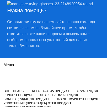
Нужна помощь?
Оставьте заявку на нашем сайте и наша команда
свяжется с вами в ближайшее время, чтобы
ответить на все ваши вопросы и помочь вам с
выбором правильных уплотнений для ваших
теплообменников.
Меню
CLIP10
Категории
ВСЕ
ТОВАРЫ
ALFA LAVAL
45 ПРОДУКТ
APV
4 ПРОДУКТ
FUNKE
11 ПРОДУКТ
GEA/KELVION
16 ПРОДУКТ
SONDEX (РИДАН)
18 ПРОДУКТ
TRANTER/SWEP
11 ПРОДУКТ
УПЛОТНЕНИЕ (ПРОКЛАДКА) GTE
0 ПРОДУКТ