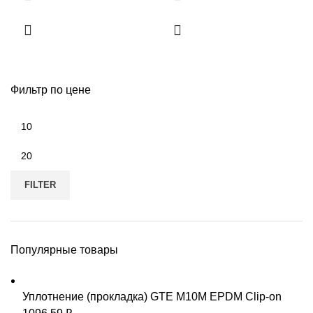
Фильтр по цене
Min
price
Max
price
FILTER
Популярные товары
Уплотнение (прокладка) GTE M10M EPDM Clip-on