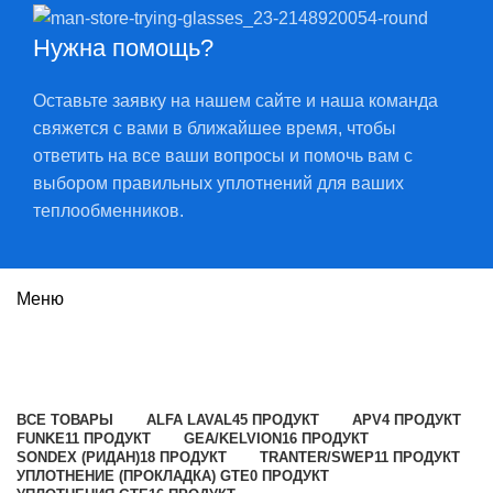
Нужна помощь?
Оставьте заявку на нашем сайте и наша команда
свяжется с вами в ближайшее время, чтобы
ответить на все ваши вопросы и помочь вам с
выбором правильных уплотнений для ваших
теплообменников.
Меню
FP09
Категории
ВСЕ
ТОВАРЫ
ALFA LAVAL
45 ПРОДУКТ
APV
4 ПРОДУКТ
FUNKE
11 ПРОДУКТ
GEA/KELVION
16 ПРОДУКТ
SONDEX (РИДАН)
18 ПРОДУКТ
TRANTER/SWEP
11 ПРОДУКТ
УПЛОТНЕНИЕ (ПРОКЛАДКА) GTE
0 ПРОДУКТ