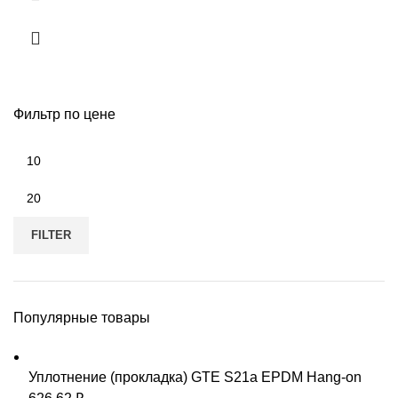
Фильтр по цене
Min
price
Max
price
FILTER
Популярные товары
Уплотнение (прокладка) GTE S21a EPDM Hang-on