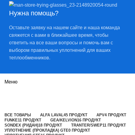
Нужна помощь?
Оставьте заявку на нашем сайте и наша команда
свяжется с вами в ближайшее время, чтобы
ответить на все ваши вопросы и помочь вам с
выбором правильных уплотнений для ваших
теплообменников.
Меню
FP22
Категории
ВСЕ
ТОВАРЫ
ALFA LAVAL
45 ПРОДУКТ
APV
4 ПРОДУКТ
FUNKE
11 ПРОДУКТ
GEA/KELVION
16 ПРОДУКТ
SONDEX (РИДАН)
18 ПРОДУКТ
TRANTER/SWEP
11 ПРОДУКТ
УПЛОТНЕНИЕ (ПРОКЛАДКА) GTE
0 ПРОДУКТ