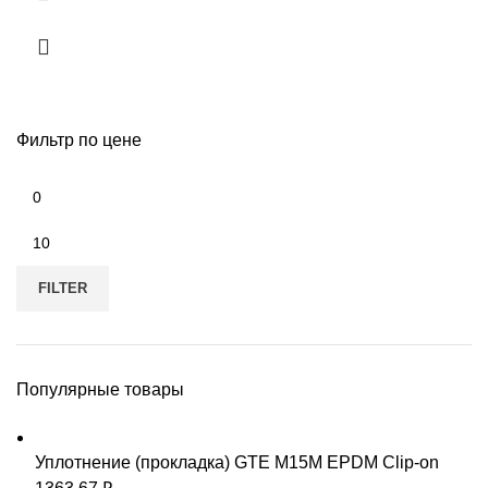
Фильтр по цене
Min
price
Max
price
FILTER
Популярные товары
Уплотнение (прокладка) GTE M15M EPDM Clip-on