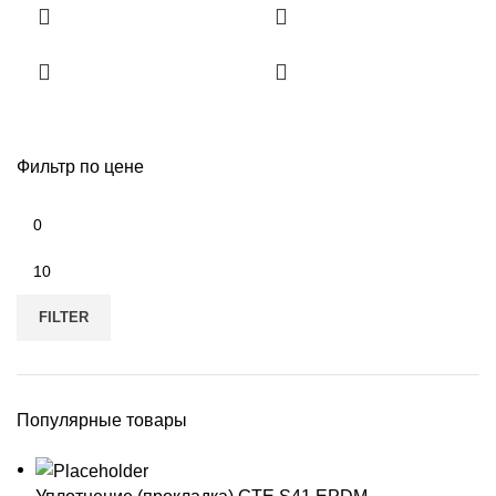
Фильтр по цене
Min
price
Max
price
FILTER
Популярные товары