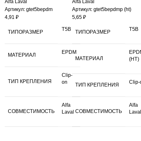
Alfa Laval
Alfa Laval
Артикул:
gtet5bepdm
Артикул:
gtet5bepdmp (ht)
4,91
₽
5,65
₽
T5B
T5B
ТИПОРАЗМЕР
ТИПОРАЗМЕР
EPDM
EPD
МАТЕРИАЛ
МАТЕРИАЛ
(HT)
Clip-
ТИП КРЕПЛЕНИЯ
on
Clip-
ТИП КРЕПЛЕНИЯ
Alfa
Alfa
СОВМЕСТИМОСТЬ
СОВМЕСТИМОСТЬ
Laval
Lava