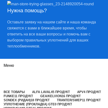
Нужна помощь?
Оставьте заявку на нашем сайте и наша команда
свяжется с вами в ближайшее время, чтобы
ответить на все ваши вопросы и помочь вам с
выбором правильных уплотнений для ваших
теплообменников.
Меню
T5B
Категории
ВСЕ
ТОВАРЫ
ALFA LAVAL
45 ПРОДУКТ
APV
4 ПРОДУКТ
FUNKE
11 ПРОДУКТ
GEA/KELVION
16 ПРОДУКТ
SONDEX (РИДАН)
18 ПРОДУКТ
TRANTER/SWEP
11 ПРОДУКТ
УПЛОТНЕНИЕ (ПРОКЛАДКА) GTE
0 ПРОДУКТ