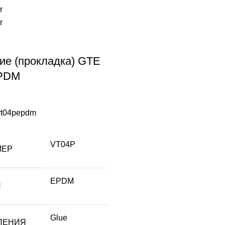
ие (прокладка) GTE
PDM
vt04pepdm
VT04P
МЕР
EPDM
Л
Glue
ЛЕНИЯ