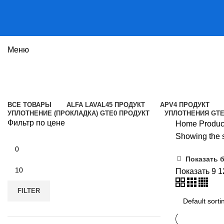
Меню
VT04P
Категории
ВСЕ
ТОВАРЫ
ALFA LAVAL
45 ПРОДУКТ
APV
4 ПРОДУКТ
УПЛОТНЕНИЕ (ПРОКЛАДКА) GTE
0 ПРОДУКТ
УПЛОТНЕНИЯ GT
Фильтр по цене
Home
Produ
Showing the s
Min
price
Показать 
Max
Показать
9
1
price
FILTER