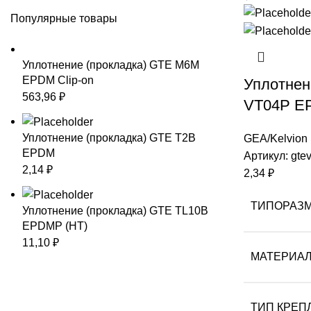
Популярные товары
Уплотнение (прокладка) GTE М6M
EPDM Clip-on
Уплотнен
563,96
₽
VT04P E
Уплотнение (прокладка) GTE T2B
GEA/Kelvion
EPDM
Артикул:
gte
2,14
₽
2,34
₽
ТИПОРАЗ
Уплотнение (прокладка) GTE TL10B
EPDMP (HT)
11,10
₽
МАТЕРИА
ТИП КРЕП