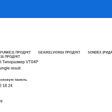
FUNKE
11 ПРОДУКТ
GEA/KELVION
16 ПРОДУКТ
SONDEX (РИДА
E
16 ПРОДУКТ
ct Типоразмер
VT04P
ingle result
боковую панель
2
18
24