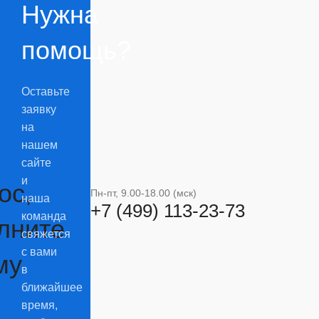
Нужна
помощь?
и
Оставьте
заявку
на
нашем
сайте
и
ос,
Пн-пт, 9.00-18.00 (мск)
наша
+7 (499) 113-23-73
команда
лните
свяжется
с вами
му
в
ближайшее
время,