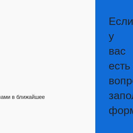
Есл
у
вас
есть
вопр
запо
 вами в ближайшее
фор