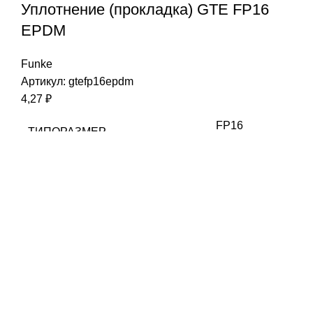
Уплотнение (прокладка) GTE FP16
EPDM
Funke
Артикул:
gtefp16epdm
4,27
₽
FP16
ТИПОРАЗМЕР
EPDM
МАТЕРИАЛ
Clip-on
ТИП КРЕПЛЕНИЯ
Funke
СОВМЕСТИМОСТЬ