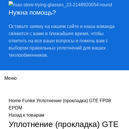
Нужна помощь?
Оставьте заявку на нашем сайте и наша команда
свяжется с вами в ближайшее время, чтобы
ответить на все ваши вопросы и помочь вам с
выбором правильных уплотнений для ваших
теплообменников.
Меню
Нажмите, чтобы увеличить
Home
Funke
Уплотнение (прокладка) GTE FP08
EPDM
Назад к товарам
Уплотнение (прокладка) GTE