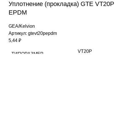
Уплотнение (прокладка) GTE VT20P
EPDM
GEA/Kelvion
Артикул:
gtevt20pepdm
5,44
₽
VT20P
ТИПОРАЗМЕР
EPDM
МАТЕРИАЛ
Lock in
ТИП КРЕПЛЕНИЯ
GEA/Kelvion
СОВМЕСТИМОСТЬ