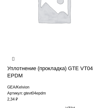
Уплотнение (прокладка) GTE VT04
EPDM
GEA/Kelvion
Артикул:
gtevt04epdm
2,34
₽