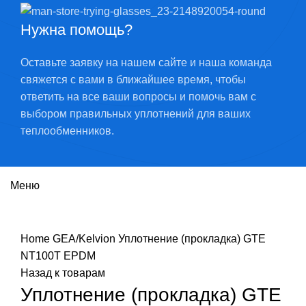
Нужна помощь?
Оставьте заявку на нашем сайте и наша команда
свяжется с вами в ближайшее время, чтобы
ответить на все ваши вопросы и помочь вам с
выбором правильных уплотнений для ваших
теплообменников.
Меню
Нажмите, чтобы увеличить
Home
GEA/Kelvion
Уплотнение (прокладка) GTE
NT100T EPDM
Назад к товарам
Уплотнение (прокладка) GTE