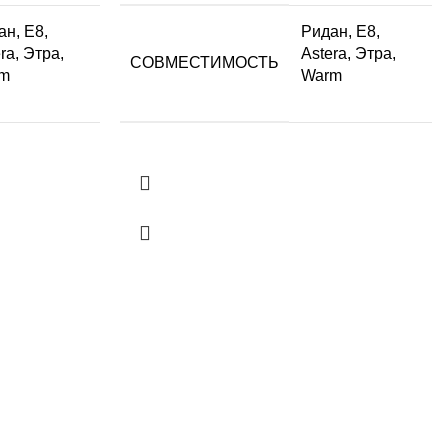
ан, Е8,
Ридан, Е8,
ra, Этра,
Astera, Этра,
СОВМЕСТИМОСТЬ
m
Warm