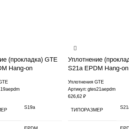
ие (прокладка) GTE
Уплотнение (прокла
DM Hang-on
S21a EPDM Hang-on
 GTE
Уплотнения GTE
s19aepdm
Артикул:
gtes21aepdm
626,62
₽
S19a
S21
МЕР
ТИПОРАЗМЕР
EPDM
EP