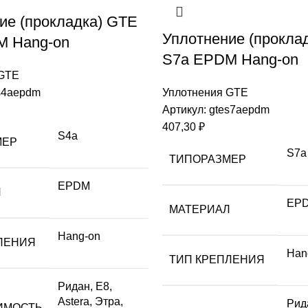
ие (прокладка) GTE
Уплотнение (прокла
M Hang-on
S7a EPDM Hang-on
 GTE
s4aepdm
Уплотнения GTE
Артикул:
gtes7aepdm
407,30
₽
S4a
МЕР
S7a
ТИПОРАЗМЕР
EPDM
Л
EP
МАТЕРИАЛ
Hang-on
ЛЕНИЯ
Han
ТИП КРЕПЛЕНИЯ
Ридан, Е8,
Astera, Этра,
Рид
ИМОСТЬ