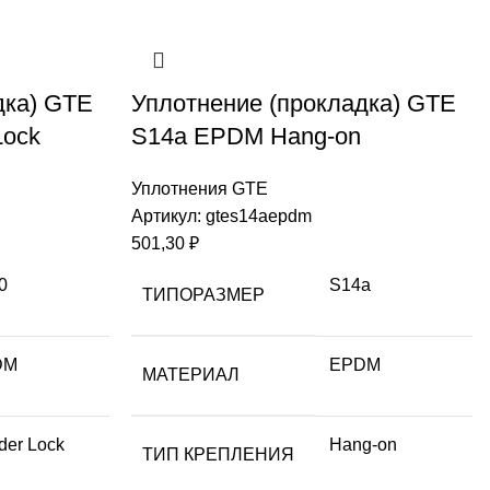
дка) GTE
Уплотнение (прокладка) GTE
Lock
S14a EPDM Hang-on
Уплотнения GTE
Артикул:
gtes14aepdm
501,30
₽
0
S14a
ТИПОРАЗМЕР
DM
EPDM
МАТЕРИАЛ
der Lock
Hang-on
ТИП КРЕПЛЕНИЯ