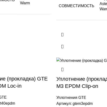
Warm
Aste
СОВМЕСТИМОСТЬ
War
ие (прокладка) GTE
Уплотнение (прокла
M Loc-in
М3 EPDM Clip-on
 GTE
Уплотнения GTE
vt40epdm
Артикул:
gtem3epdm