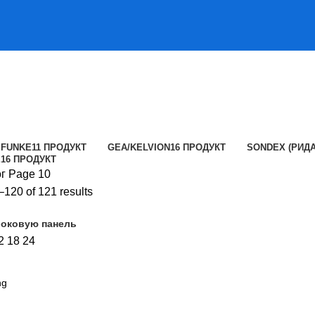
FUNKE
11 ПРОДУКТ
GEA/KELVION
16 ПРОДУКТ
SONDEX (РИДА
E
16 ПРОДУКТ
ог
Page 10
120 of 121 results
боковую панель
2
18
24