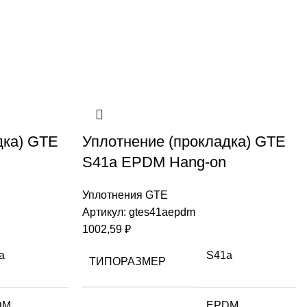
дка) GTE
Уплотнение (прокладка) GTE
S41a EPDM Hang-on
Уплотнения GTE
Артикул:
gtes41aepdm
1002,59
₽
a
S41a
ТИПОРАЗМЕР
DM
EPDM