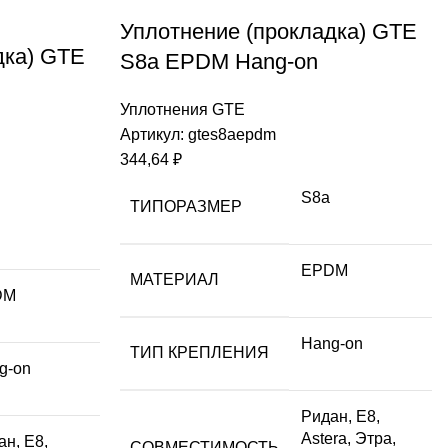
Уплотнение (прокладка) GTE
дка) GTE
S8a EPDM Hang-on
Уплотнения GTE
Артикул:
gtes8aepdm
344,64
₽
S8a
ТИПОРАЗМЕР
EPDM
МАТЕРИАЛ
DM
Hang-on
ТИП КРЕПЛЕНИЯ
g-on
Ридан, Е8,
Astera, Этра,
ан, Е8,
СОВМЕСТИМОСТЬ