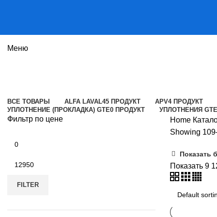
Меню
Каталог
Категории
ВСЕ
ТОВАРЫ
ALFA LAVAL
45 ПРОДУКТ
APV
4 ПРОДУКТ
УПЛОТНЕНИЕ (ПРОКЛАДКА) GTE
0 ПРОДУКТ
УПЛОТНЕНИЯ GT
Фильтр по цене
Home
Катал
Showing 109–
Min
price
Показать 
Max
Показать
9
1
price
FILTER