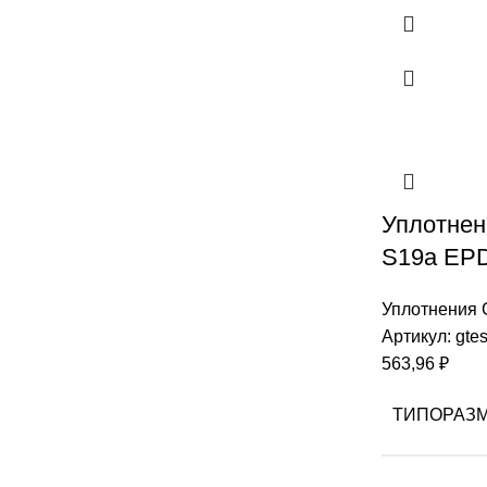
Уплотнен
S19a EP
Уплотнения
Артикул:
gte
563,96
₽
ТИПОРАЗ