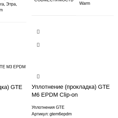
Warm
ra, Этра,
m
Уплотнение (прокладка) GTE
дка) GTE
М6 EPDM Clip-on
Уплотнения GTE
Артикул:
gtem6epdm