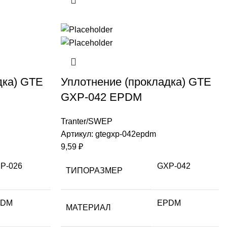
дка) GTE
Уплотнение (прокладка) GTE
GXP-042 EPDM
Tranter/SWEP
Артикул:
gtegxp-042epdm
9,59
₽
P-026
GXP-042
ТИПОРАЗМЕР
PDM
EPDM
МАТЕРИАЛ