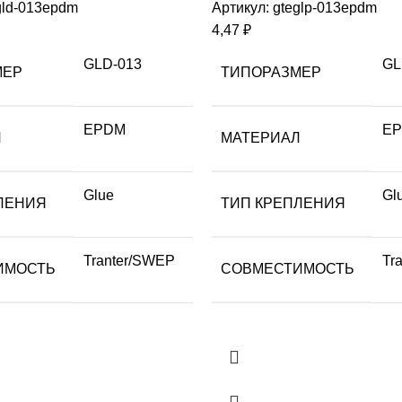
gld-013epdm
Артикул:
gteglp-013epdm
4,47
₽
GLD-013
GL
МЕР
ТИПОРАЗМЕР
EPDM
E
Л
МАТЕРИАЛ
Glue
Gl
ЛЕНИЯ
ТИП КРЕПЛЕНИЯ
Tranter/SWEP
Tr
ИМОСТЬ
СОВМЕСТИМОСТЬ