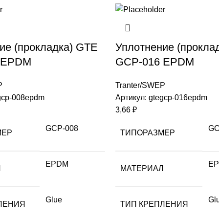
ие (прокладка) GTE
Уплотнение (прокла
 EPDM
GCP-016 EPDM
P
Tranter/SWEP
gcp-008epdm
Артикул:
gtegcp-016epdm
3,66
₽
GCP-008
GC
МЕР
ТИПОРАЗМЕР
EPDM
E
Л
МАТЕРИАЛ
Glue
Gl
ЛЕНИЯ
ТИП КРЕПЛЕНИЯ