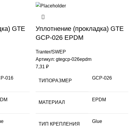
дка) GTE
Уплотнение (прокладка) GTE
GCP-026 EPDM
Tranter/SWEP
Артикул:
gtegcp-026epdm
7,31
₽
P-016
GCP-026
ТИПОРАЗМЕР
PDM
EPDM
МАТЕРИАЛ
ue
Glue
ТИП КРЕПЛЕНИЯ