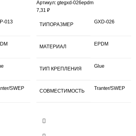
Артикул:
gtegxd-026epdm
7,31
₽
P-013
GXD-026
ТИПОРАЗМЕР
PDM
EPDM
МАТЕРИАЛ
ue
Glue
ТИП КРЕПЛЕНИЯ
anter/SWEP
Tranter/SWEP
СОВМЕСТИМОСТЬ