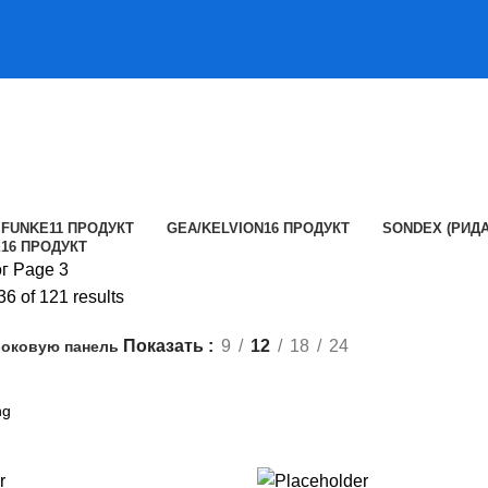
FUNKE
11 ПРОДУКТ
GEA/KELVION
16 ПРОДУКТ
SONDEX (РИДА
E
16 ПРОДУКТ
ог
Page 3
6 of 121 results
Показать
9
12
18
24
боковую панель