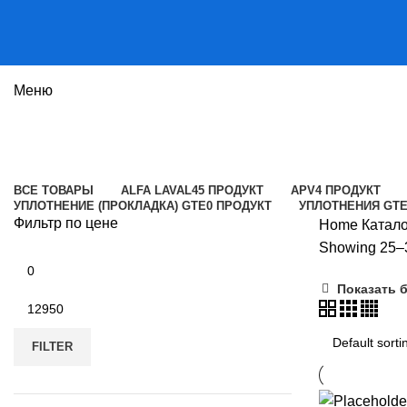
Меню
Каталог
Категории
ВСЕ
ТОВАРЫ
ALFA LAVAL
45 ПРОДУКТ
APV
4 ПРОДУКТ
УПЛОТНЕНИЕ (ПРОКЛАДКА) GTE
0 ПРОДУКТ
УПЛОТНЕНИЯ GT
Фильтр по цене
Home
Катал
Showing 25–3
Min
price
Показать 
Max
price
FILTER