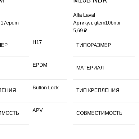
M
M10B NBR
Alfa Laval
h17epdm
Артикул:
gtem10bnbr
5,69
₽
H17
МЕР
ТИПОРАЗМЕР
EPDM
Л
МАТЕРИАЛ
Button Lock
ЛЕНИЯ
ТИП КРЕПЛЕНИЯ
APV
ИМОСТЬ
СОВМЕСТИМОСТЬ