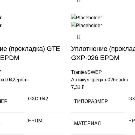
ие (прокладка) GTE
Уплотнение (прокла
 EPDM
GXP-026 EPDM
P
Tranter/SWEP
gxd-042epdm
Артикул:
gtegxp-026epdm
7,31
₽
GXD-042
GX
МЕР
ТИПОРАЗМЕР
EPDM
E
Л
МАТЕРИАЛ