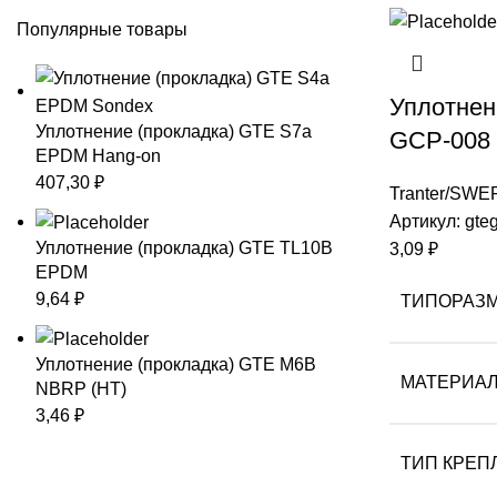
Популярные товары
Уплотнен
Уплотнение (прокладка) GTE S7a
GCP-008
EPDM Hang-on
407,30
₽
Tranter/SWE
Артикул:
gte
Уплотнение (прокладка) GTE TL10B
3,09
₽
EPDM
9,64
₽
ТИПОРАЗ
Уплотнение (прокладка) GTE M6B
МАТЕРИА
NBRP (HT)
3,46
₽
ТИП КРЕП