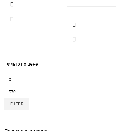
Фильтр по цене
Min
price
Max
price
FILTER