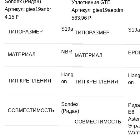
Sondex (Ридан)
Уплотнения GTE
Артикул:
gtes19anbr
Артикул:
gtes19aepdm
4,15
₽
563,96
₽
S19a
S19a
ТИПОРАЗМЕР
ТИПОРАЗМЕР
NBR
EPD
МАТЕРИАЛ
МАТЕРИАЛ
Hang-
Hang
ТИП КРЕПЛЕНИЯ
on
ТИП КРЕПЛЕНИЯ
on
Sondex
Рида
СОВМЕСТИМОСТЬ
(Ридан)
Е8,
Aster
СОВМЕСТИМОСТЬ
Этра
War