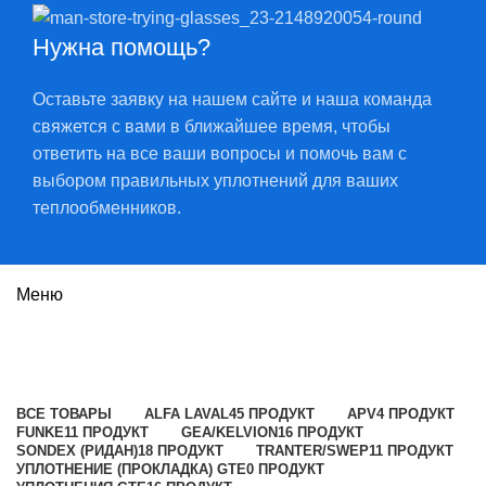
Нужна помощь?
Оставьте заявку на нашем сайте и наша команда
свяжется с вами в ближайшее время, чтобы
ответить на все ваши вопросы и помочь вам с
выбором правильных уплотнений для ваших
теплообменников.
Меню
S19a
Категории
ВСЕ
ТОВАРЫ
ALFA LAVAL
45 ПРОДУКТ
APV
4 ПРОДУКТ
FUNKE
11 ПРОДУКТ
GEA/KELVION
16 ПРОДУКТ
SONDEX (РИДАН)
18 ПРОДУКТ
TRANTER/SWEP
11 ПРОДУКТ
УПЛОТНЕНИЕ (ПРОКЛАДКА) GTE
0 ПРОДУКТ