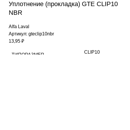
Уплотнение (прокладка) GTE CLIP10
NBR
Alfa Laval
Артикул:
gteclip10nbr
13,95
₽
CLIP10
ТИПОРАЗМЕР
NBR
МАТЕРИАЛ
Clip-on
ТИП КРЕПЛЕНИЯ
Alfa Laval
СОВМЕСТИМОСТЬ