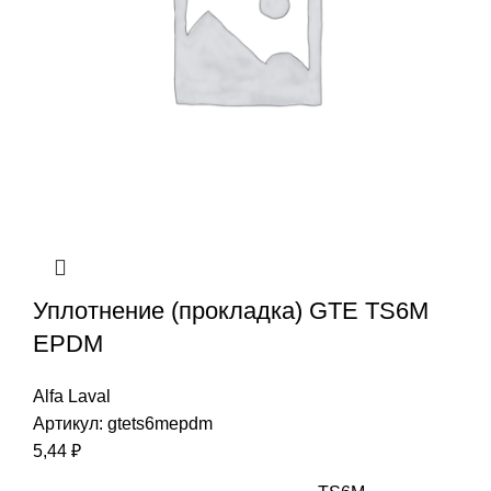
Уплотнение (прокладка) GTE TS6M
EPDM
Alfa Laval
Артикул:
gtets6mepdm
5,44
₽