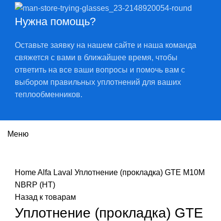
Нужна помощь?
Оставьте заявку на нашем сайте и наша команда
свяжется с вами в ближайшее время, чтобы
ответить на все ваши вопросы и помочь вам с
выбором правильных уплотнений для ваших
теплообменников.
Меню
Нажмите, чтобы увеличить
Home
Alfa Laval
Уплотнение (прокладка) GTE M10M
NBRP (HT)
Назад к товарам
Уплотнение (прокладка) GTE