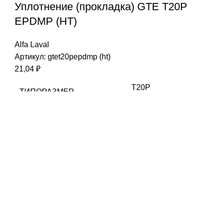
Уплотнение (прокладка) GTE T20P
EPDMP (HT)
Alfa Laval
Артикул:
gtet20pepdmp (ht)
21,04
₽
T20P
ТИПОРАЗМЕР
EPDMP (HT)
МАТЕРИАЛ
Clip-on
ТИП КРЕПЛЕНИЯ
Alfa Laval
СОВМЕСТИМОСТЬ